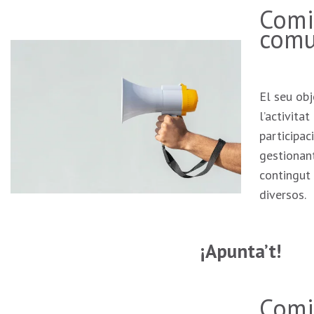
Comi
comu
El seu obj
l’activita
participac
gestionant
contingut 
diversos.
¡Apunta’t!
Comi