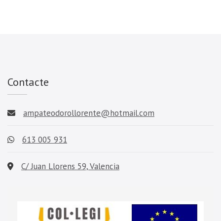
Contacte
ampateodorollorente@hotmail.com
613 005 931
C/ Juan Llorens 59, Valencia