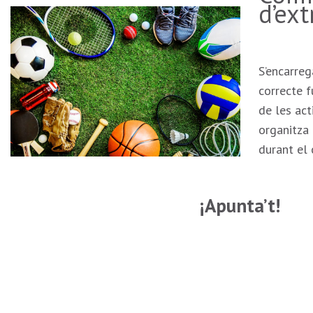
d’ext
S’encarreg
correcte f
de les act
organitza
durant el 
¡Apunta’t!