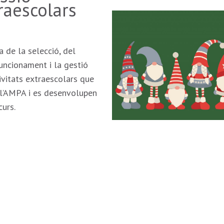
raescolars
a de la selecció, del
uncionament i la gestió
ivitats extraescolars que
 l’AMPA i es desenvolupen
curs.