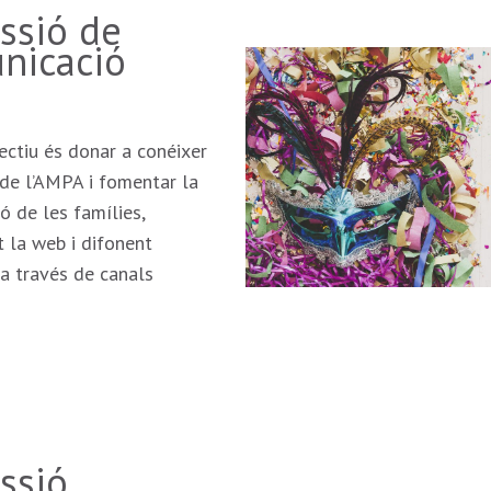
ssió de
nicació
ectiu és donar a conéixer
t de l’AMPA i fomentar la
ió de les famílies,
 la web i difonent
a través de canals
ssió