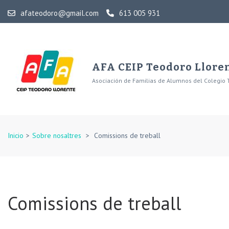
Skip
afateodoro@gmail.com
613 005 931
to
content
(Press
Enter)
AFA CEIP Teodoro Llore
Asociación de Familias de Alumnos del Colegio 
Inicio
>
Sobre nosaltres
>
Comissions de treball
Comissions de treball