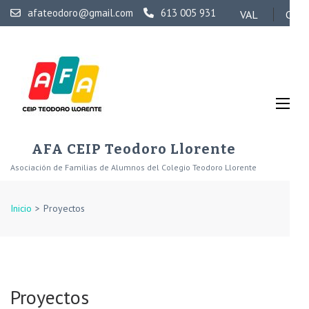
Saltar
afateodoro@gmail.com
613 005 931
VAL
CAS
al
contenido
(presiona
la
tecla
Intro)
AFA CEIP Teodoro Llorente
Asociación de Familias de Alumnos del Colegio Teodoro Llorente
Inicio
>
Proyectos
Proyectos