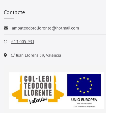
Contacte
ampateodorollorente@hotmail.com
613 005 931
C/ Juan Llorens 59, Valencia