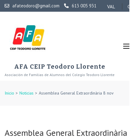
Skip
afateodoro@gmail.com
613 005 931
VAL
CAS
to
content
(Press
Enter)
AFA CEIP Teodoro Llorente
Asociación de Familias de Alumnos del Colegio Teodoro Llorente
Inicio
>
Noticias
>
Assemblea General Extraordinària 8 nov
Assemblea General Extraordinària