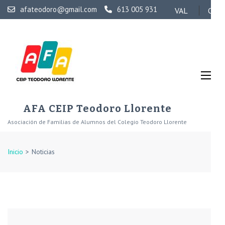
Saltar
afateodoro@gmail.com
613 005 931
VAL
CAS
al
contenido
(presiona
la
tecla
Intro)
AFA CEIP Teodoro Llorente
Asociación de Familias de Alumnos del Colegio Teodoro Llorente
Inicio
>
Noticias