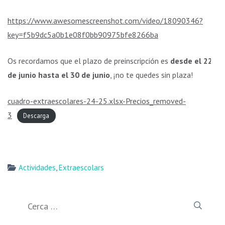
https://www.awesomescreenshot.com/video/18090346?
key=f5b9dc5a0b1e08f0bb90975bfe8266ba
Os recordamos que el plazo de preinscripción es
desde el 22
de junio hasta el 30 de junio
, ¡no te quedes sin plaza!
cuadro-extraescolares-24-25.xlsx-Precios_removed-
3
Descarga
Actividades
,
Extraescolars
Cerca: