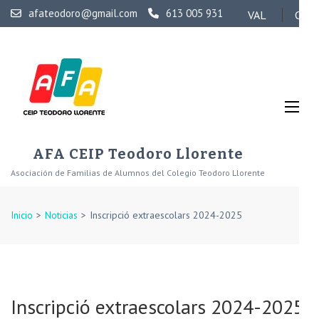
Skip
afateodoro@gmail.com
613 005 931
VAL
CAS
to
content
(Press
Enter)
AFA CEIP Teodoro Llorente
Asociación de Familias de Alumnos del Colegio Teodoro Llorente
Inicio
>
Noticias
>
Inscripció extraescolars 2024-2025
Inscripció extraescolars 2024-2025