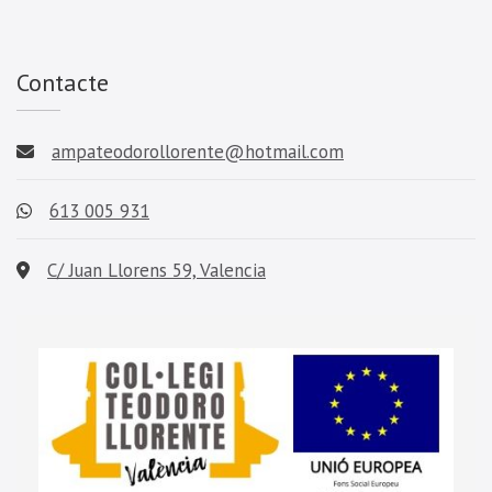
Contacte
ampateodorollorente@hotmail.com
613 005 931
C/ Juan Llorens 59, Valencia