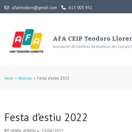
Skip
afateodoro@gmail.com
613 005 931
to
content
(Press
Enter)
AFA CEIP Teodoro Llore
Asociación de Familias de Alumnos del Colegio 
Inicio
>
Noticias
>
Festa d’estiu 2022
Festa d’estiu 2022
BY
AMPA_ADMIN
13/06/2022