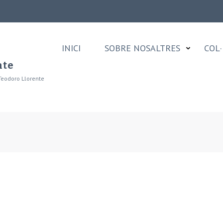
INICI
SOBRE NOSALTRES
COL·
nte
Teodoro Llorente
3