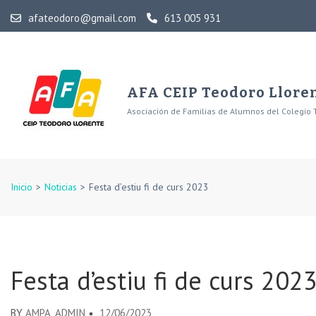
Skip
afateodoro@gmail.com
613 005 931
to
content
(Press
Enter)
AFA CEIP Teodoro Llore
Asociación de Familias de Alumnos del Colegio 
Inicio
>
Noticias
>
Festa d’estiu fi de curs 2023
Festa d’estiu fi de curs 202
BY
AMPA_ADMIN
12/06/2023