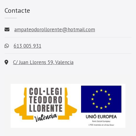
Contacte
ampateodorollorente@hotmail.com
613 005 931
C/ Juan Llorens 59, Valencia