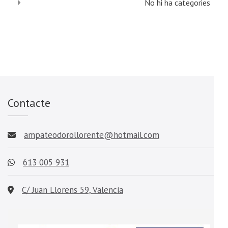
No hi ha categories
Contacte
ampateodorollorente@hotmail.com
613 005 931
C/ Juan Llorens 59, Valencia