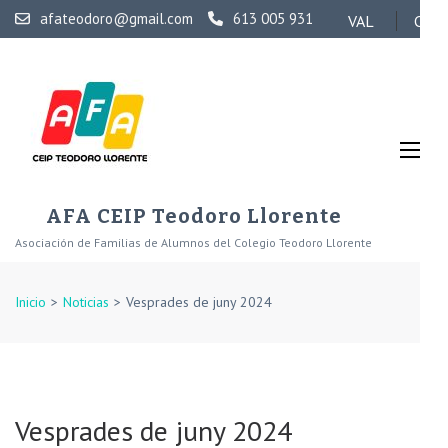
Skip
afateodoro@gmail.com
613 005 931
VAL
CAS
to
content
(Press
Enter)
AFA CEIP Teodoro Llorente
Asociación de Familias de Alumnos del Colegio Teodoro Llorente
Inicio
>
Noticias
>
Vesprades de juny 2024
Vesprades de juny 2024