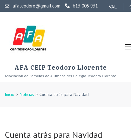
Saltar
afateodoro@gmail.com
613 005 931
VAL
CAS
al
contenido
(presiona
la
tecla
Intro)
AFA CEIP Teodoro Llorente
Asociación de Familias de Alumnos del Colegio Teodoro Llorente
Inicio
>
Noticias
>
Cuenta atrás para Navidad
Cuenta atrás para Navidad