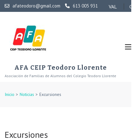
Saltar
afateodoro@gmail.com
613 005 931
VAL
CAS
al
contenido
(presiona
la
tecla
Intro)
AFA CEIP Teodoro Llorente
Asociación de Familias de Alumnos del Colegio Teodoro Llorente
Inicio
>
Noticias
>
Excursiones
Excursiones