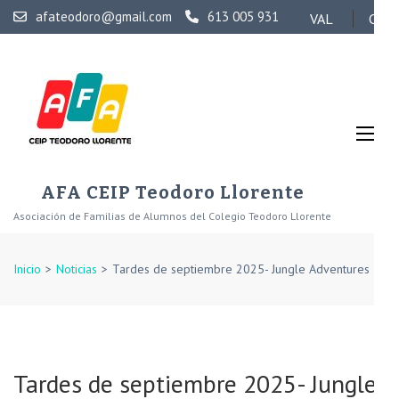
Saltar
afateodoro@gmail.com
613 005 931
VAL
CAS
al
contenido
(presiona
la
tecla
Intro)
AFA CEIP Teodoro Llorente
Asociación de Familias de Alumnos del Colegio Teodoro Llorente
Inicio
>
Noticias
>
Tardes de septiembre 2025- Jungle Adventures
Tardes de septiembre 2025- Jungle